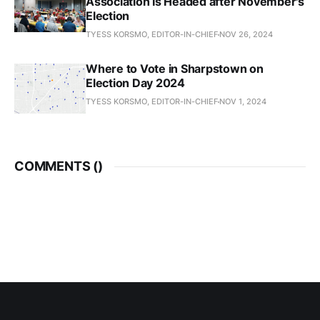
Association Is Headed after November's
Election
TYESS KORSMO, EDITOR-IN-CHIEF
NOV 26, 2024
Where to Vote in Sharpstown on
Election Day 2024
TYESS KORSMO, EDITOR-IN-CHIEF
NOV 1, 2024
COMMENTS (
)