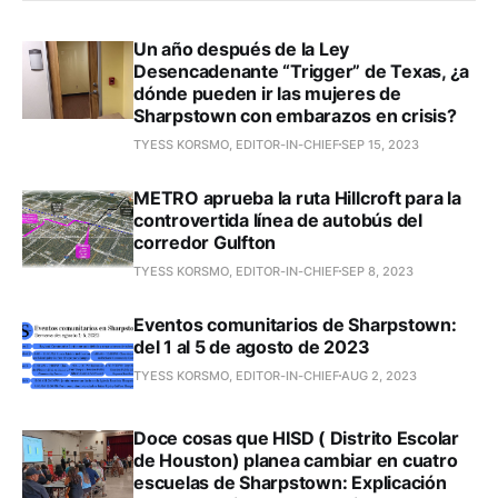
Un año después de la Ley
Desencadenante “Trigger” de Texas, ¿a
dónde pueden ir las mujeres de
Sharpstown con embarazos en crisis?
TYESS KORSMO, EDITOR-IN-CHIEF
SEP 15, 2023
METRO aprueba la ruta Hillcroft para la
controvertida línea de autobús del
corredor Gulfton
TYESS KORSMO, EDITOR-IN-CHIEF
SEP 8, 2023
Eventos comunitarios de Sharpstown:
del 1 al 5 de agosto de 2023
TYESS KORSMO, EDITOR-IN-CHIEF
AUG 2, 2023
Doce cosas que HISD ( Distrito Escolar
de Houston) planea cambiar en cuatro
escuelas de Sharpstown: Explicación