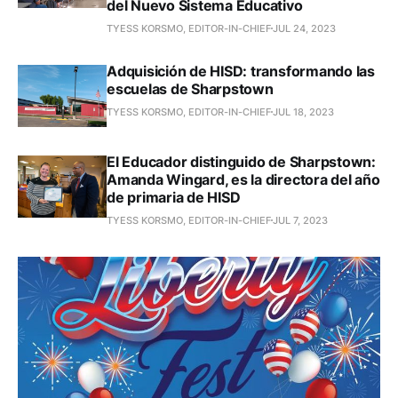
del Nuevo Sistema Educativo
TYESS KORSMO, EDITOR-IN-CHIEF
JUL 24, 2023
Adquisición de HISD: transformando las
escuelas de Sharpstown
TYESS KORSMO, EDITOR-IN-CHIEF
JUL 18, 2023
El Educador distinguido de Sharpstown:
Amanda Wingard, es la directora del año
de primaria de HISD
TYESS KORSMO, EDITOR-IN-CHIEF
JUL 7, 2023