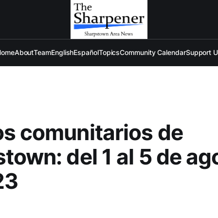
Home
About
Team
English
Español
Topics
Community Calendar
Support 
s comunitarios de
town: del 1 al 5 de ag
23