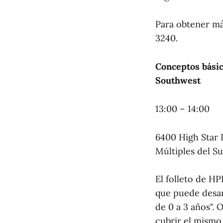
Para obtener má
3240.
Conceptos básic
Southwest
13:00 – 14:00
6400 High Star 
Múltiples del Su
El folleto de HP
que puede desarr
de 0 a 3 años".
cubrir el mismo 