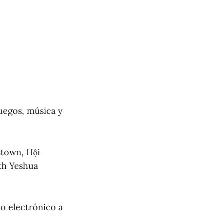
juegos, música y
stown, Hội
th Yeshua
eo electrónico a