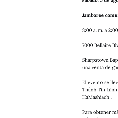
sábado, 5 de ag
Jamboree comuni
8:00 a. m. a 2:00
7000 Bellaire B
Sharpstown Bapti
una venta de gar
El evento se lle
Thánh Tin Lành 
HaMashiach .
Para obtener má