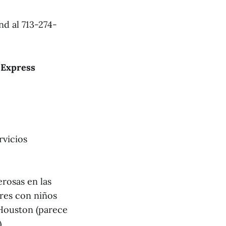
d al 713-274-
 Express
rvicios
erosas en las
ores con niños
 Houston (parece
.